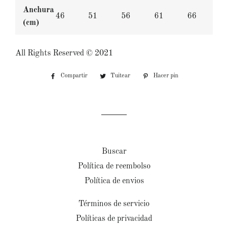
Anchura
46
51
56
61
66
(cm)
All Rights Reserved ©️ 2021
Compartir
Compartir
Tuitear
Tuitear
Hacer pin
Pinear
en
en
en
Facebook
Twitter
Pinterest
Buscar
Política de reembolso
Política de envios
Términos de servicio
Políticas de privacidad