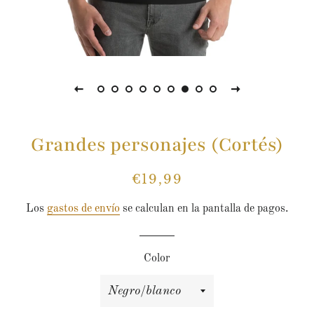
Grandes personajes (Cortés)
€19,99
Precio
Precio
habitual
de
Los
gastos de envío
se calculan en la pantalla de pagos.
venta
Color