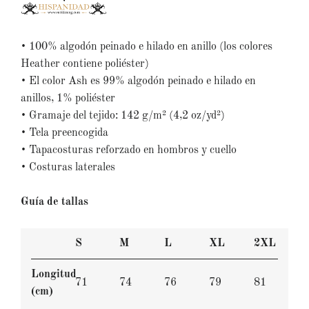
• 100% algodón peinado e hilado en anillo (los colores
Heather contiene poliéster)
• El color Ash es 99% algodón peinado e hilado en
anillos, 1% poliéster
• Gramaje del tejido: 142 g/m² (4,2 oz/yd²)
• Tela preencogida
• Tapacosturas reforzado en hombros y cuello
• Costuras laterales
Guía de tallas
S
M
L
XL
2XL
Longitud
71
74
76
79
81
(cm)