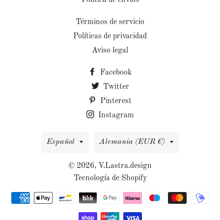
Política de envios
Términos de servicio
Políticas de privacidad
Aviso legal
Facebook
Twitter
Pinterest
Instagram
Idioma
País/región
Español
Alemania (EUR €)
© 2026,
V.Lastra.design
Tecnología de Shopify
Métodos
de