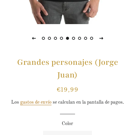
Grandes personajes (Jorge
Juan)
€19,99
Precio
Precio
habitual
de
Los
gastos de envío
se calculan en la pantalla de pagos.
venta
Color