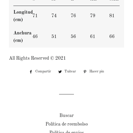
Longitud
71
74
76
79
81
(cm)
Anchura
46
51
56
61
66
(cm)
All Rights Reserved ©️ 2021
Compartir
Compartir
Tuitear
Tuitear
Hacer pin
Pinear
en
en
en
Facebook
Twitter
Pinterest
Buscar
Política de reembolso