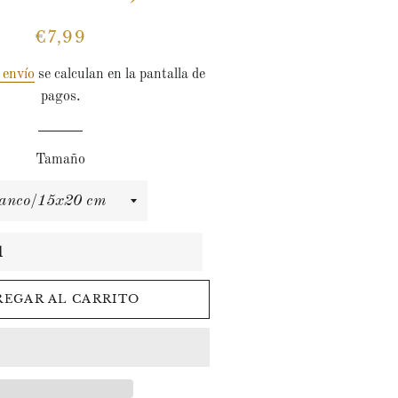
€7,99
Precio
Precio
habitual
de
 envío
se calculan en la pantalla de
venta
pagos.
Tamaño
REGAR AL CARRITO