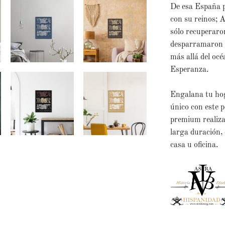
De esa España p
con su reinos; 
sólo recuperaron
desparramaron l
más allá del océ
Esperanza.
Engalana tu hog
único con este p
premium realiza
larga duración,
casa u oficina.