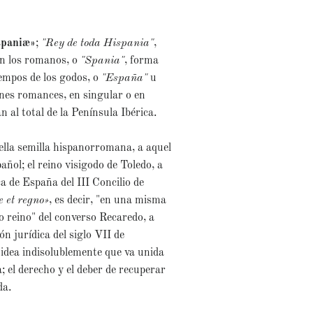
spaniæ»
;
"Rey de toda Hispania"
,
n los romanos, o
"Spania"
, forma
iempos de los godos, o
"España"
u
ones romances, en singular o en
an al total de la Península Ibérica.
ella semilla hispanorromana, a aquel
añol; el reino visigodo de Toledo, a
ca de España del III Concilio de
e et regno»
, es decir, "en una misma
o reino" del converso Recaredo, a
ón jurídica del siglo VII de
 idea indisolublemente que va unida
; el derecho y el deber de recuperar
da.