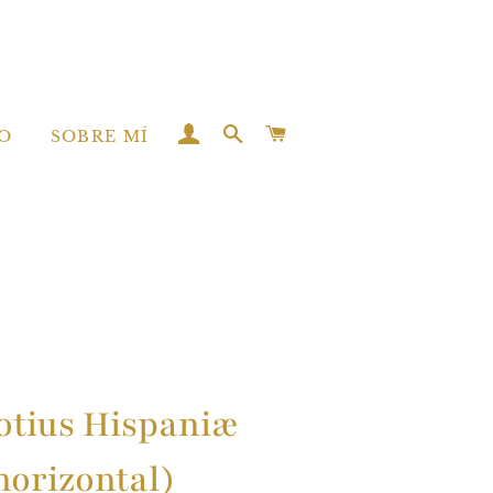
INGRESAR
BUSCAR
CARRITO
O
SOBRE MÍ
otius Hispaniæ
horizontal)