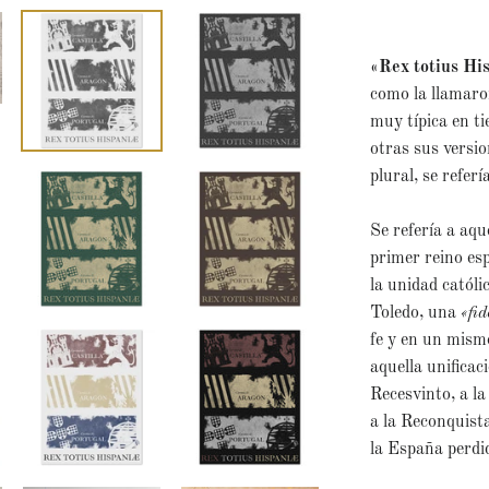
«Rex totius Hi
como la llamaro
muy típica en t
otras sus versi
plural, se referí
Se refería a aqu
primer reino esp
la unidad católi
Toledo, una
«fid
fe y en un mism
aquella unificaci
Recesvinto, a la
a la Reconquista
la España perdi