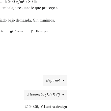
apel: 200 g/m² / 80 lb
 embalaje resistente que protege el
iado bajo demanda. Sin mínimos.
tir
Compartir
Tuitear
Tuitear
Hacer pin
Pinear
en
en
en
Facebook
Twitter
Pinterest
Idioma
Español
País/región
Alemania (EUR €)
© 2026,
V.Lastra.design